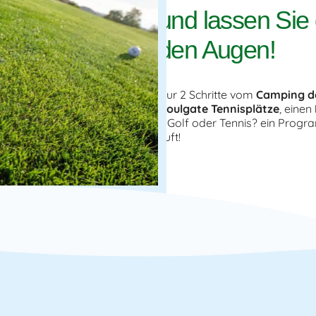
und lassen Sie 
den Augen!
Nur 2 Schritte vom
Camping de
Houlgate
Tennisplätze
, einen
… Golf oder Tennis? ein Progr
Luft!