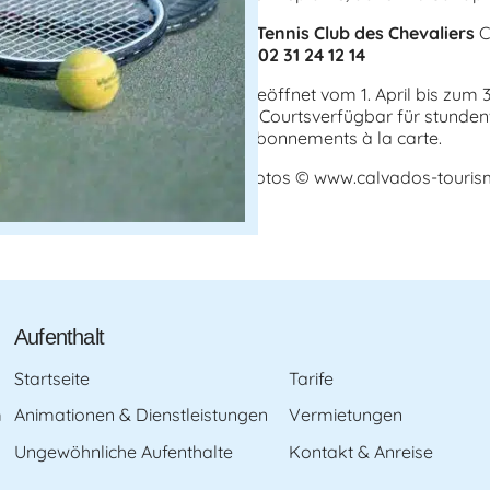
Tennis Club des Chevaliers
C
/
02 31 24 12 14
Geöffnet vom 1. April bis zum 3
5 Courtsverfügbar für stunde
Abonnements à la carte.
Fotos © www.calvados-touri
Aufenthalt
Startseite
Tarife
m
Animationen & Dienstleistungen
Vermietungen
Ungewöhnliche Aufenthalte
Kontakt & Anreise