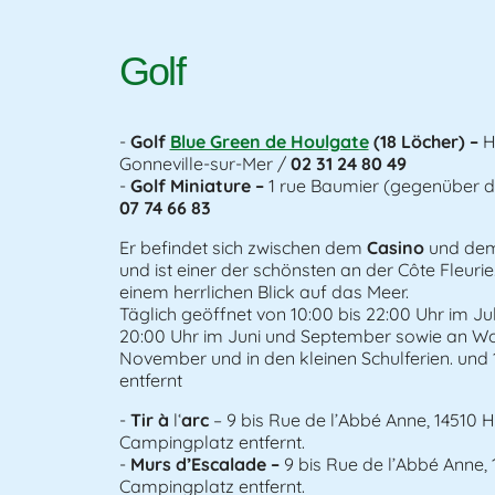
Golf
Golf
Blue Green de Houlgate
(18 Löcher) –
Ha
Gonneville-sur-Mer /
02 31 24 80 49
Golf Miniature –
1 rue Baumier (gegenüber 
07 74 66 83
Er befindet sich zwischen dem
Casino
und dem
und ist einer der schönsten an der Côte Fleurie.
einem herrlichen Blick auf das Meer.
Täglich geöffnet von 10:00 bis 22:00 Uhr im Jul
20:00 Uhr im Juni und September sowie an W
November und in den kleinen Schulferien. un
entfernt
Tir à
l‘
arc
– 9 bis Rue de l’Abbé Anne, 14510
Campingplatz entfernt.
Murs d’Escalade –
9 bis Rue de l’Abbé Anne
Campingplatz entfernt.