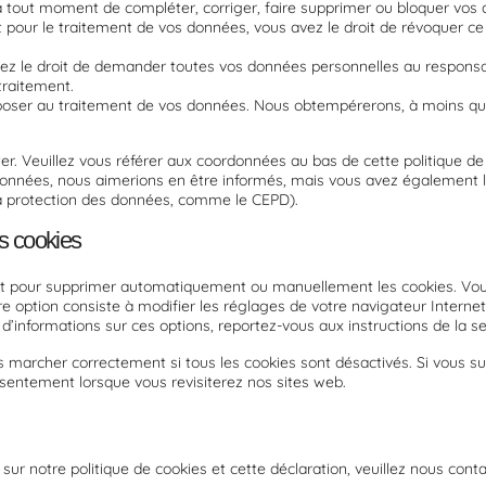
it à tout moment de compléter, corriger, faire supprimer ou bloquer vos
pour le traitement de vos données, vous avez le droit de révoquer c
vez le droit de demander toutes vos données personnelles au responsa
traitement.
poser au traitement de vos données. Nous obtempérerons, à moins que 
ter. Veuillez vous référer aux coordonnées au bas de cette politique de
données, nous aimerions en être informés, mais vous avez également l
e la protection des données, comme le CEPD).
es cookies
rnet pour supprimer automatiquement ou manuellement les cookies. Vo
re option consiste à modifier les réglages de votre navigateur Intern
 d’informations sur ces options, reportez-vous aux instructions de la s
s marcher correctement si tous les cookies sont désactivés. Si vous s
sentement lorsque vous revisiterez nos sites web.
r notre politique de cookies et cette déclaration, veuillez nous conta