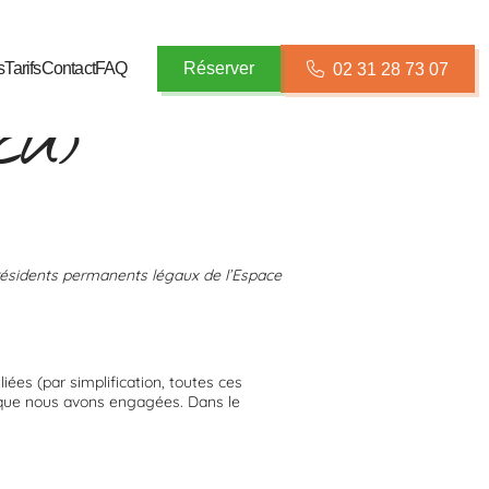
s
Tarifs
Contact
FAQ
Réserver
02 31 28 73 07
(EU)
x résidents permanents légaux de l’Espace
liées (par simplification, toutes ces
s que nous avons engagées. Dans le