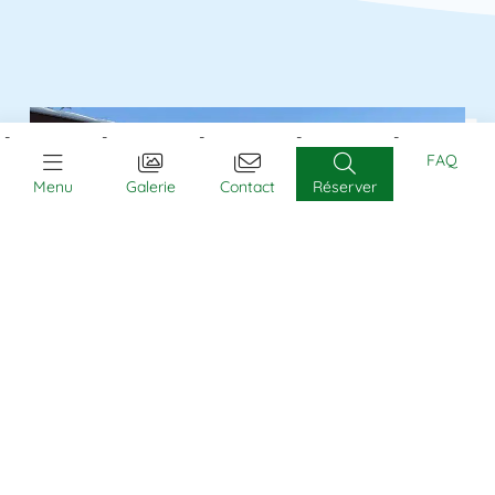
FAQ
Menu
Galerie
Contact
Réserver
🏕️ Camping insolite en
Normandie : tipis et roulottes
Vacances dépaysantes
Lieu original et insolite
Paysages naturels