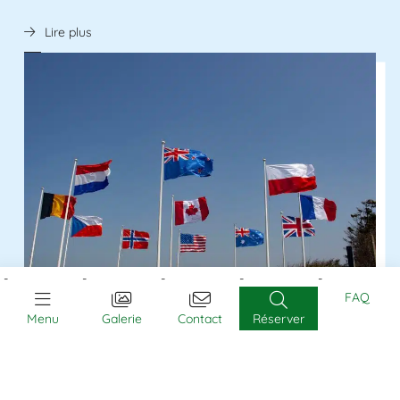
Lire plus
Les plages du Débarquement
FAQ
Menu
Galerie
Contact
Réserver
Les plages du Débarquement en Normandie, témoins d’un
événement décisif de la Seconde Guerre mondiale, sont des
lieux chargés d’histoire et de mémoire. Le 6 juin 1944, des
milliers de soldats alliés ont débarqué sur ces côtes pour
libérer l’Europe.