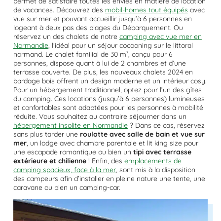
permet de satisfaire toutes les envies en matière de location
de vacances. Découvrez des
mobil-homes tout équipés
avec
vue sur mer et pouvant accueillir jusqu’à 6 personnes en
logeant à deux pas des plages du Débarquement. Ou
réservez un des chalets de notre
camping avec vue mer en
Normandie
, l’idéal pour un séjour cocooning sur le littoral
normand. Le chalet familial de 30 m², conçu pour 6
personnes, dispose quant à lui de 2 chambres et d’une
terrasse couverte. De plus, les nouveaux chalets 2024 en
bardage bois offrent un design moderne et un intérieur cosy.
Pour un hébergement traditionnel, optez pour l’un des gîtes
du camping. Ces locations (jusqu’à 6 personnes) lumineuses
et confortables sont adaptées pour les personnes à mobilité
réduite. Vous souhaitez au contraire séjourner dans un
hébergement insolite en Normandie
? Dans ce cas, réservez
sans plus tarder une
roulotte avec salle de bain et vue sur
mer
, un lodge avec chambre parentale et lit king size pour
une escapade romantique ou bien un
tipi avec terrasse
extérieure et chilienne
! Enfin, des
emplacements de
camping spacieux, face à la mer
, sont mis à la disposition
des campeurs afin d’installer en pleine nature une tente, une
caravane ou bien un camping-car.