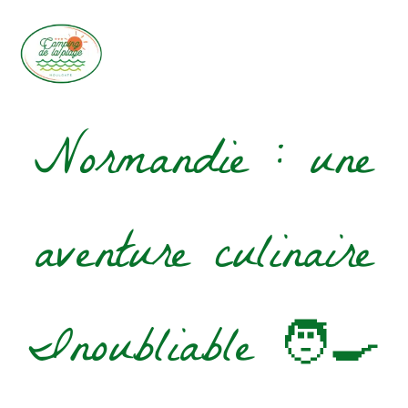
Les délices de la
Normandie : une
aventure culinaire
Inoubliable 🧑‍🍳