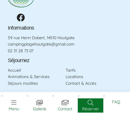
Informations
59 rue Henri Dobert, 14510 Houlgate
campingplagehoulgate@gmail.com
02 31 28 73 07
Séjournez
Accueil
Tarifs
Animations & Services
Locations
Séjours insolites
Contact & Accès
Profitez
FAQ
Alentours
Menu
Galerie
Contact
Réserver
Galerie photos